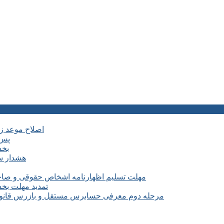
اصلاح موعد زمانی ماده ۶ آیین نامه اجرایی
پس 
بخش
هشدار سا
مهلت تسلیم اظهارنامه اشخاص حقوقی و صاحبان مشا
تمدید مهلت بخشودگی جرائم ۱۰۰ درصدی 
مرحله دوم معرفی حسابرس مستقل و بازرس قانونی سال ۱۴۰۵ شرکت های مشمول کارگروه 