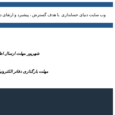
وب سایت دنیای حسابداری با هدف گسترش ، پیشبرد و ارتقای دا
-31 شهریور مهلت ارسال اظهارنامه مالیاتی عملکرد 1404 صاحبان مشاغل و همچ
-مهلت بارگذاری دفاتر الکترونیکی سال مالی 1404(شش ماهه منتهی به پایان سال مالی تا قبل از انقضای مهلت 