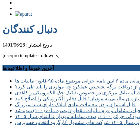
دنبال کنندگان
تاریخ انتشار : 1401/06/26
[userpro template=followers]
آخرین خبرها و اطلاعیه ها
 موضوع ماده ۹۵ قانون مالیات ها
از دریافت برگه تشخیص عملکرد چه مواردی را باید طی کرد؟
نامه بانک مرکزی در خصوص تفکیک چک الکترونیکی و کاغذی
زمان مالیاتی به مودیان؛ فایل دفاتر الکترونیکی را اصلاح کنید
قابل استماع نبودن معاملات عادی املاک دارای سند سبزرنگ
غل و فرم مالیات مقطوع تبصره ماده (۱۰۰) تمدیدشد
سامانه مودیان تا انتهای سال ۱۴۰۵
انتخاب حسابرس