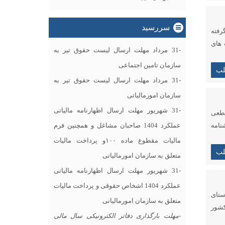
سررسید
رفته
موضوع ماده ۲۱۹ قانون مالیات های
-31 مرداد مهلت ارسال ليست حقوق تیر به
سازمان تامین اجتماعی
لب
-31 مرداد مهلت ارسال ليست حقوق تیر به
سازمان امورمالیاتی
-31 شهریور مهلت ارسال اظهارنامه مالیاتی
قطعی
۲۱ ق.م.م جلوگیری شود نظر به اینکه حسب بند (۳) بخشنامه
عملکرد 1404 صاحبان مشاغل و همچنین فرم
مالیات مقطوع ماده ۱۰۰و پرداخت مالیات
لب
متعلق به سازمان امورمالیاتی
-31 شهریور مهلت ارسال اظهارنامه مالیاتی
عملکرد 1404 اشخاص حقوقی و پرداخت مالیات
ستای
متعلق به سازمان امورمالیاتی
مل جزء (۱) بند (ب) تبصره (۶) قانون بودجه سال ۱۴۰۲ کل کشور
-مهلت بارگذاری دفاتر الکترونیکی سال مالی