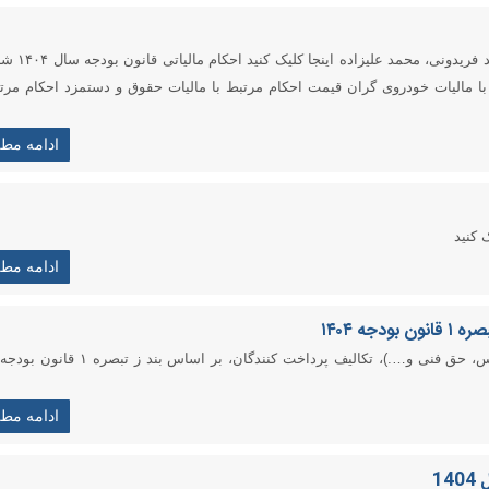
جهت دانلود احکام مالیاتی قانون بودجه سال ١۴٠۴ از 
با مالیات خودروی گران قیمت احکام مرتبط با مالیات حقوق و دستمزد احکام مرتب
ادامه مط
ادامه مط
ه ۱۴۰۴
نحوه محاسبه و نرخ مالیات حقوق (حق الزحمه، حق التدریس، حق فنی و….)، تکالیف پرداخت کنندگان، بر
ادامه مط
1