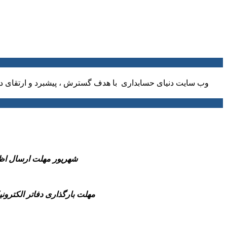
وب سایت دنیای حسابداری با هدف گسترش ، پیشبرد و ارتقای دا
-31 شهریور مهلت ارسال اظهارنامه مالیاتی عملکرد 1404 صاحبان مشاغل و همچ
-مهلت بارگذاری دفاتر الکترونیکی سال مالی 1404(شش ماهه منتهی به پایان سال مالی تا قبل از انقضای مهلت 