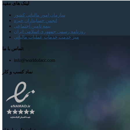
لینک های مفید
سازمان امور مالیاتی کشور
انجمن حسابداران خبره
بیمه تامین اجتماعی
روزنامه رسمی جمهوری اسلامی ایران
میز خدمت خدمات عملیات مالیاتی
تماس با ما:
info@worldofacc.com
نماد کسب و کار