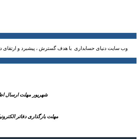
وب سایت دنیای حسابداری با هدف گسترش ، پیشبرد و ارتقای دا
-31 شهریور مهلت ارسال اظهارنامه مالیاتی عملکرد 1404 صاحبان مشاغل و همچ
-مهلت بارگذاری دفاتر الکترونیکی سال مالی 1404(شش ماهه منتهی به پایان سال مالی تا قبل از انقضای مهلت 