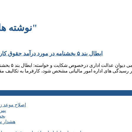
نوشته هایی با برچسب "حکمتعلی مظفری"
ابطال بند ۵ بخشنامه در مورد درآمد حقوق کارکنان شماره ۲‍۰‍۰/۱۴‍۰۲/۵-۱۴‍۰۲/۲/۲۷ سازمان امور مالیاتی
اصلاح موعد زمانی ماده ۶ آیین نامه اجرایی
پس 
بخش
هشدار سا