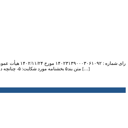
متن بند۵ بخشنامه مورد شکایت: ۵- چنانچه در رسیدگی های اداره امور مالیاتی مشخص شود، کارفرما به تکالیف مقرر خود در راستای ارسال فهرست وفق ماده ۸۶ قانون یاد شده عمل […]