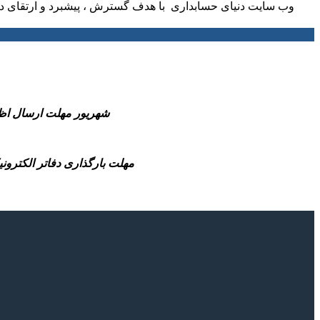
وب سایت دنیای حسابداری با هدف گسترش ، پیشبرد و ارتقای دا
-31 شهریور مهلت ارسال اظهارنامه مالیاتی عملکرد 1404 صاحبان مشاغل و همچ
-مهلت بارگذاری دفاتر الکترونیکی سال مالی 1404(شش ماهه منتهی به پایان سال مالی تا قبل از انقضای مهلت 