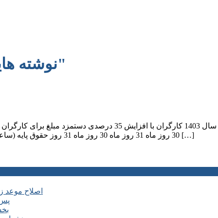
نوشته هایی با برچسب "محمد رضا کشتکار"
جدول حقوق و دستمزد 1403 مصوب شورای عالی کار جدول حقوق سال 1403
30 روز ماه 31 روز ماه 30 روز ماه 31 روز حقوق پایه (ساعتی) 325.884 325.884 325.884 325.884 حقوق پایه (روزانه) 2.388.728 […]
اصلاح موعد زمانی ماده ۶ آیین نامه اجرایی
پس 
بخش