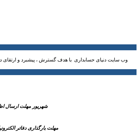
وب سایت دنیای حسابداری با هدف گسترش ، پیشبرد و ارتقای دا
-31 شهریور مهلت ارسال اظهارنامه مالیاتی عملکرد 1404 صاحبان مشاغل و همچ
-مهلت بارگذاری دفاتر الکترونیکی سال مالی 1404(شش ماهه منتهی به پایان سال مالی تا قبل از انقضای مهلت 