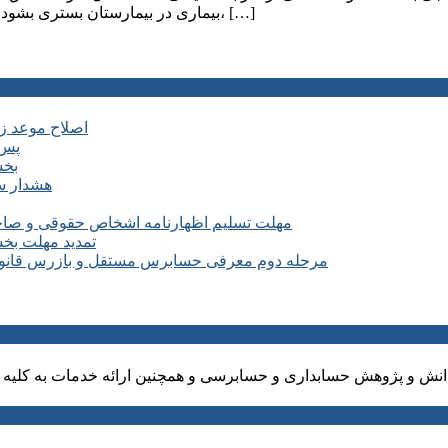
بیماری در بیمارستان بستری بشود، مرخصی استعلاجی از روز اول برای وی محاسبه می شود. نکته مهم، […]
اصلاح موعد زمانی ماده ۶ آیین نامه اجرایی
پس 
بخش
هشدار سا
مهلت تسلیم اظهارنامه اشخاص حقوقی و صاحبان مشا
تمدید مهلت بخشودگی جرائم ۱۰۰ درصدی 
مرحله دوم معرفی حسابرس مستقل و بازرس قانونی سال ۱۴۰۵ شرکت های مشمول کارگروه 
نش و پژوهش حسابداری و حسابرسی و همچنین ارائه خدمات به کلیه ا