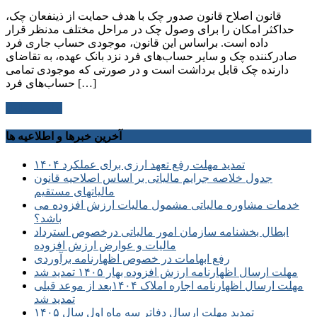
قانون اصلاح قانون صدور چک با هدف حمایت از ذینفعان چک،
حداکثر امکان را برای وصول چک در مراحل مختلف مدنظر قرار
داده است. براساس این قانون، موجودی حساب جاری فرد
صادرکننده چک و سایر حساب‌های فرد نزد بانک عهده، به تقاضای
دارنده چک قابل برداشت است و در صورتی که موجودی تمامی
حساب‌های فرد […]
ادامه مطلب
آخرین خبرها و اطلاعیه ها
تمدید مهلت رفع تعهد ارزی برای عملکرد ۱۴۰۴
جدول خلاصه جرایم مالیاتی بر اساس اصلاحیه قانون
مالیاتهای مستقیم
خدمات مشاوره مالیاتی مشمول مالیات ارزش افزوده می
باشد؟
ابطال بخشنامه سازمان امور مالیاتی درخصوص استرداد
مالیات و عوارض ارزش افزوده
رفع ابهامات در خصوص اظهارنامه برآوردی
مهلت ارسال اظهارنامه ارزش افزوده بهار ۱۴۰۵ تمدید شد
مهلت ارسال اظهارنامه اجاره املاک ۱۴۰۴بعد از موعد قبلی
تمدید شد
تمدید مهلت ارسال دفاتر سه ماه اول سال ۱۴۰۵