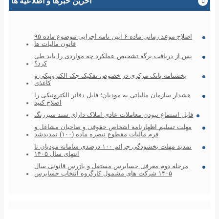
آخرین خبرها و اطلاعیه ها
اصلاح موعد زمانی ماده ۶ آیین نامه اجرایی موضوع ماده ۹۵
قانون مالیات ها
پس از دریافت برگه تشخیص عملکرد چه مواردی را باید طی
کرد؟
بخشنامه بانک مرکزی در خصوص تفکیک چک الکترونیکی و
کاغذی
هشدار سازمان مالیاتی به مودیان؛ فایل دفاتر الکترونیکی را
اصلاح کنید
قابل استماع نبودن معاملات عادی املاک دارای سند سبزرنگ
مهلت تسلیم اظهارنامه اشخاص حقوقی و صاحبان مشاغل و
فرم مالیات مقطوع تبصره ماده (۱۰۰) تمدیدشد
تمدید مهلت بخشودگی جرائم ۱۰۰ درصدی سامانه مودیان تا
انتهای سال ۱۴۰۵
مرحله دوم معرفی حسابرس مستقل و بازرس قانونی سال
۱۴۰۵ شرکت های مشمول کارگروه انتخاب حسابرس