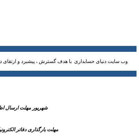
وب سایت دنیای حسابداری با هدف گسترش ، پیشبرد و ارتقای دا
-31 شهریور مهلت ارسال اظهارنامه مالیاتی عملکرد 1404 صاحبان مشاغل و همچ
-مهلت بارگذاری دفاتر الکترونیکی سال مالی 1404(شش ماهه منتهی به پایان سال مالی تا قبل از انقضای مهلت 