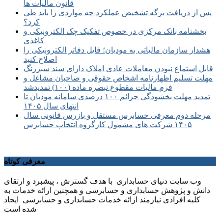
قانون مالیات ها
پس از دریافت برگه تشخیص عملکرد چه مواردی را باید طی
کرد؟
بخشنامه بانک مرکزی در خصوص تفکیک چک الکترونیکی و
کاغذی
هشدار سازمان مالیاتی به مودیان؛ فایل دفاتر الکترونیکی را
اصلاح کنید
قابل استماع نبودن معاملات عادی املاک دارای سند سبزرنگ
مهلت تسلیم اظهارنامه اشخاص حقوقی و صاحبان مشاغل و
فرم مالیات مقطوع تبصره ماده (۱۰۰) تمدیدشد
تمدید مهلت بخشودگی جرائم ۱۰۰ درصدی سامانه مودیان تا
انتهای سال ۱۴۰۵
مرحله دوم معرفی حسابرس مستقل و بازرس قانونی سال
۱۴۰۵ شرکت های مشمول کارگروه انتخاب حسابرس
معرفی کوتاه
وب سایت دنیای حسابداری با هدف گسترش ، پیشبرد و ارتقای
دانش و پژوهش حسابداری و حسابرسی و همچنین ارائه خدمات به
کلیه افرادی نیازمند ارائه خدمات حسابداری و حسابرسی ایجاد
شده است