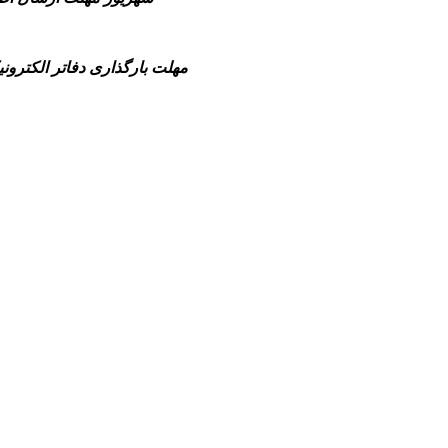
-مهلت بارگذاری دفاتر الکترونیکی سال مالی 1404(شش ماهه منتهی به پایان سال مالی تا قبل از انقضای مهلت 