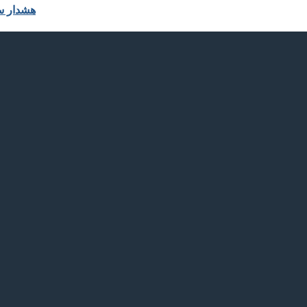
هشدار سا