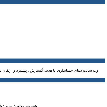
وب سایت دنیای حسابداری با هدف گسترش ، پیشبرد و ارتقای دا
-31 شهریور مهلت ارسال اظهارنامه مالیاتی عملکرد 1404 صاحبان مشاغل و همچ