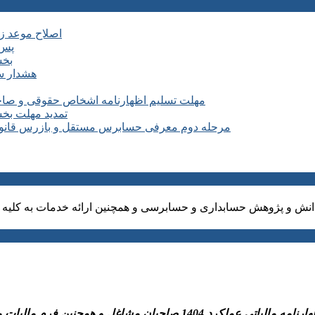
اصلاح موعد زمانی ماده ۶ آیین نامه اجرایی
پس 
بخش
هشدار سا
مهلت تسلیم اظهارنامه اشخاص حقوقی و صاحبان مشا
تمدید مهلت بخشودگی جرائم ۱۰۰ درصدی 
مرحله دوم معرفی حسابرس مستقل و بازرس قانونی سال ۱۴۰۵ شرکت های مشمول کارگروه 
نش و پژوهش حسابداری و حسابرسی و همچنین ارائه خدمات به کلیه ا
نین فرم مالیات مقطوع ماده ۱۰۰و پرداخت مالیات متعلق به سازمان امورمالیاتی