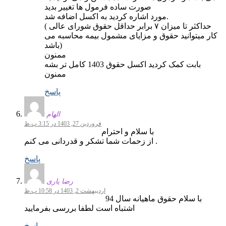
صورت ساده فرمول ها تغییر بدید
مورد اشاره کردید به اکسل اضافه شد.
( حداکثر تا میزان ۷ برابر حداقل حقوق شورای عالی
کار میتوانید حقوق و مزایای مشمول بیمه محاسبه می
باشد)
ممنون
بابت کمک کردید اکسل حقوق 1403 کامل تر بشه
ممنون
پاسخ
الهام
فروردین 27, 1403 در 3:15 ب.ظ
با سلام و احترام
از زحمات شما تشکر و قدردانی می کنم .
پاسخ
رضا یاری
اردیبهشت 2, 1403 در 10:58 ب.ظ
با سلام حقوق ماهیانه سال 94
اشتباه است لطفا بررسی بفرمایید
پاسخ