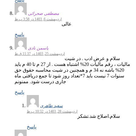
مصطفی صحرائی
اردیبهشت 6, 1403 در 3:58 ب.ظ
عالی
پاسخ
یاسمن نادی
اردیبهشت 25, 1403 در 11:37 ق.ظ
سلام و عرض ادب . در شیت
مالیات ، رقم مالیات 20% اشتباه هست . از 27 م تا 40 م باید
20% باشه نه 34 م و همچنین در شیت محاسبه حقوق حق
سنوات 7 نیست باید 7*تعداد روز شود تا جمع دریافتی ماه
جاری درست شود. ممنونم
پاسخ
سعید طاهری
اردیبهشت 28, 1403 در 10:32 ب.ظ
سلام.اصلاح شد.تشکر
پاسخ