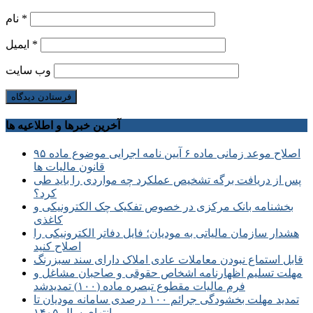
*
نام
*
ایمیل
وب‌ سایت
آخرین خبرها و اطلاعیه ها
اصلاح موعد زمانی ماده ۶ آیین نامه اجرایی موضوع ماده ۹۵
قانون مالیات ها
پس از دریافت برگه تشخیص عملکرد چه مواردی را باید طی
کرد؟
بخشنامه بانک مرکزی در خصوص تفکیک چک الکترونیکی و
کاغذی
هشدار سازمان مالیاتی به مودیان؛ فایل دفاتر الکترونیکی را
اصلاح کنید
قابل استماع نبودن معاملات عادی املاک دارای سند سبزرنگ
مهلت تسلیم اظهارنامه اشخاص حقوقی و صاحبان مشاغل و
فرم مالیات مقطوع تبصره ماده (۱۰۰) تمدیدشد
تمدید مهلت بخشودگی جرائم ۱۰۰ درصدی سامانه مودیان تا
انتهای سال ۱۴۰۵