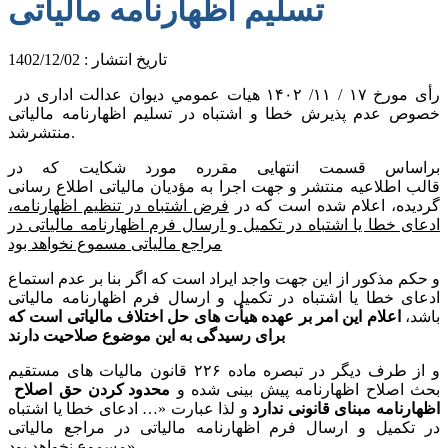
تسلیم اظهارنامه مالیاتی
تاریخ انتشار : 1402/12/02
رأی مورخ ١٧ / ١١/ ١۴٠٢ هیات عمومي دیوان عدالت اداری در
خصوص عدم پذیرش خطا و اشتباه در تسلیم اظهارنامه مالیاتی
منتشرشد.
براساس قسمت انتهايی مقرره مورد شکايت که در
قالب اطلاعیه منتشر و جهت اجرا به مؤديان مالیاتی اطلاع رسانی
گرديده، اعلام شده است که در
فرض اشتباه در تنظیم اظهارنامه،
ادعای خطا يا اشتباه در تکمیل و ارسال فرم اظهارنامه مالیاتی در
مراجع مالیاتی مسموع نخواهد بود
و حکم مذکور از اين جهت واجد ايراد است که اگر بنا بر عدم استماع
ادعای خطا يا اشتباه در تکمیل و ارسال فرم اظهارنامه مالیاتی
باشد،
اعلام اين امر بر عهده هیأت های حل اختلاف مالیاتی است که
برای رسیدگی به اين موضوع صلاحیت دارند
و از طرف ديگر در تبصره ماده ۲۲۶ قانون مالیات های مستقیم
بحث اصلاح اظهارنامه پیش بینی شده و
محدود کردن حق اصلاح
اظهارنامه مبنای قانونی ندارد
و لذا عبارت «… ادعای خطا يا اشتباه
در تکمیل و ارسال فرم اظهارنامه مالیاتی در مراجع مالیاتی
مسموع نخواهد بود»،