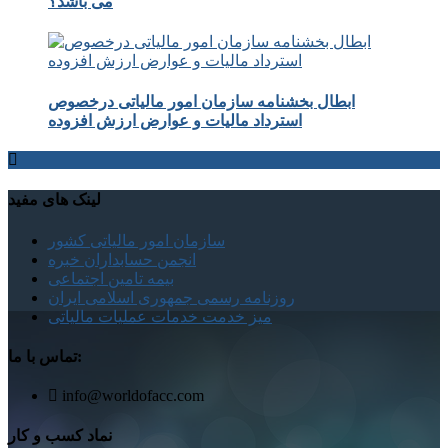
می باشد؟
ابطال بخشنامه سازمان امور مالیاتی درخصوص
استرداد مالیات و عوارض ارزش افزوده
لینک های مفید
سازمان امور مالیاتی کشور
انجمن حسابداران خبره
بیمه تامین اجتماعی
روزنامه رسمی جمهوری اسلامی ایران
میز خدمت خدمات عملیات مالیاتی
تماس با ما:
info@worldofacc.com
نماد کسب و کار