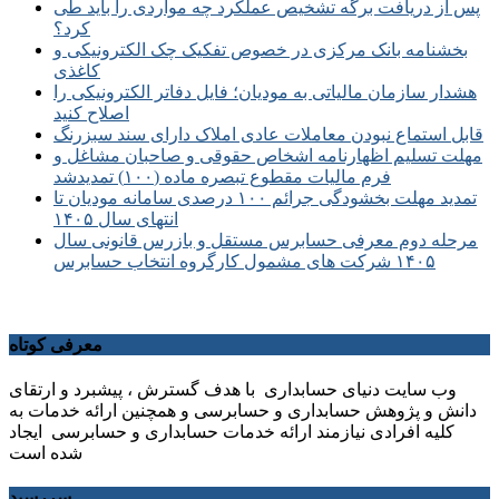
پس از دریافت برگه تشخیص عملکرد چه مواردی را باید طی
کرد؟
بخشنامه بانک مرکزی در خصوص تفکیک چک الکترونیکی و
کاغذی
هشدار سازمان مالیاتی به مودیان؛ فایل دفاتر الکترونیکی را
اصلاح کنید
قابل استماع نبودن معاملات عادی املاک دارای سند سبزرنگ
مهلت تسلیم اظهارنامه اشخاص حقوقی و صاحبان مشاغل و
فرم مالیات مقطوع تبصره ماده (۱۰۰) تمدیدشد
تمدید مهلت بخشودگی جرائم ۱۰۰ درصدی سامانه مودیان تا
انتهای سال ۱۴۰۵
مرحله دوم معرفی حسابرس مستقل و بازرس قانونی سال
۱۴۰۵ شرکت های مشمول کارگروه انتخاب حسابرس
معرفی کوتاه
وب سایت دنیای حسابداری با هدف گسترش ، پیشبرد و ارتقای
دانش و پژوهش حسابداری و حسابرسی و همچنین ارائه خدمات به
کلیه افرادی نیازمند ارائه خدمات حسابداری و حسابرسی ایجاد
شده است
سررسید