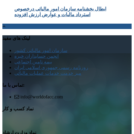
ابطال بخشنامه سازمان امور مالیاتی درخصوص
استرداد مالیات و عوارض ارزش افزوده
لینک های مفید
سازمان امور مالیاتی کشور
انجمن حسابداران خبره
بیمه تامین اجتماعی
روزنامه رسمی جمهوری اسلامی ایران
میز خدمت خدمات عملیات مالیاتی
تماس با ما:
info@worldofacc.com
نماد کسب و کار
نماد وزارت ارشاد