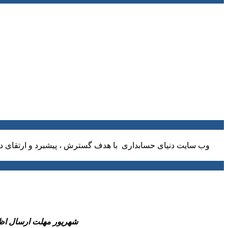
وب سایت دنیای حسابداری با هدف گسترش ، پیشبرد و ارتقای دا
-31 شهریور مهلت ارسال اظهارنامه مالیاتی عملکرد 1404 صاحبان مشاغل و همچ