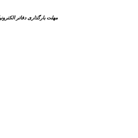
-مهلت بارگذاری دفاتر الکترونیکی سال مالی 1404(شش ماهه منتهی به پایان سال مالی تا قبل از انقضای مهلت 