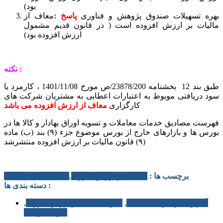
بود)
بهره تسهیلات صندوق پژوهش و فناوری
پاسخ :
معاف از
مالیات بر ارزش افزوده است ( در قانون قدیم مشمول
ارزش افزوده بود)
نکته :
طبق بند 12 بخشنامه 23878/200/ص مورخ 1401/11/08 ، کارمزد یا
سود دریافتی موبوط به اعتبارات اعطایی به مشتریان شرکت های
کارگزاری
معاف از ارزش افزوده می باشد
فهرست مصادیق خدمات معاملات و تسویه اوراق بهادار و کالا ها در
بورس ها و بازارهای خارج از بورس موضوع جزء (۹) بند (ب) ماده
(۹) قانون مالیات بر ارزش افزوده منتشرشد
برچسب ها :
مالیات بر ارزش افزوده
,
معافیت های مالیاتی
دسته بندی ها :
آخرین خبرها و اطلاعیه ها
,
قانون مالیات بر ارزش افزوده
,
نمونه سوالات