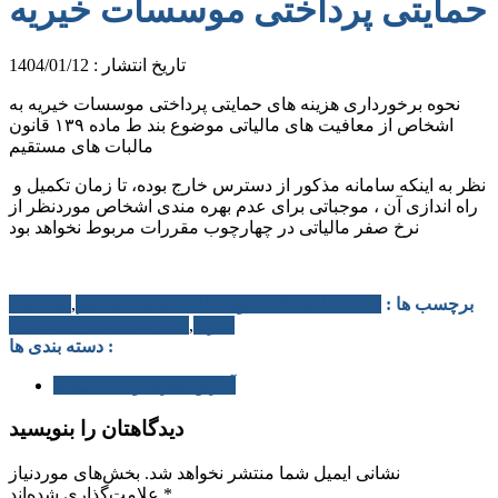
حمایتی پرداختی موسسات خیریه
تاریخ انتشار : 1404/01/12
نحوه برخورداری هزینه های حمایتی پرداختی موسسات خیریه به
اشخاص از معافیت های مالیاتی موضوع بند ط ماده ۱۳۹ قانون
مالبات های مستقیم
️ نظر به اینکه سامانه مذکور از دسترس خارج بوده، تا زمان تکمیل و
راه اندازی آن ، موجباتی برای عدم بهره مندی اشخاص موردنظر از
نرخ صفر مالیاتی در چهارچوب مقررات مربوط نخواهد بود
برچسب ها :
بند ط ماده ۱۳۹ قانون مالبات های مستقیم
,
بنیاد های
خیریه
,
سید محمدهادی سبحانیان
دسته بندی ها :
آخرین خبرها و اطلاعیه ها
دیدگاهتان را بنویسید
نشانی ایمیل شما منتشر نخواهد شد.
بخش‌های موردنیاز
*
علامت‌گذاری شده‌اند