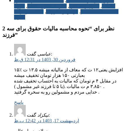
آخرین خبرها و اطلاعیه ها
,
اطلاعیه های سازمان امور
مالیاتی
,
حقوق و دستمزد
,
سازمان امور مالیاتی
,
قانون
مالیات های مستقیم
,
قوانین و مقررات
,
مالیات بر درآمد
حقوق
2 نظر برای “نحوه محاسبه مالیات حقوق برای سه
فرزند”
گفت:
عباسی
فروردین 30, 1403 در 12:31 ق.ظ
۱۵٪ افزایش یعنی۱۲ ت که معاف از مالیاته میشه ۱۳.۵ ت
بعبارتی ۱۵۰ هزار تومان تخفیف میشه
در مقابل ۴ م تومان که مالیات به احتساب تخفیف شده
۳.۸۵۰ م ت مالیات .(با ۵ تا فرزند غیر مشمول ) .
خدایی مردم و مشمولين رو به سخره گرفتید .
پاسخ
گفت:
نیکزاد
اردیبهشت 17, 1403 در 12:42 ب.ظ
سلام..بسیار عالی.