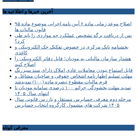
آخرین خبرها و اطلاعیه ها
اصلاح موعد زمانی ماده ۶ آیین نامه اجرایی موضوع ماده ۹۵
قانون مالیات ها
پس از دریافت برگه تشخیص عملکرد چه مواردی را باید طی
کرد؟
بخشنامه بانک مرکزی در خصوص تفکیک چک الکترونیکی و
کاغذی
هشدار سازمان مالیاتی به مودیان؛ فایل دفاتر الکترونیکی را
اصلاح کنید
قابل استماع نبودن معاملات عادی املاک دارای سند سبزرنگ
مهلت تسلیم اظهارنامه اشخاص حقوقی و صاحبان مشاغل و
فرم مالیات مقطوع تبصره ماده (۱۰۰) تمدیدشد
تمدید مهلت بخشودگی جرائم ۱۰۰ درصدی سامانه مودیان تا
انتهای سال ۱۴۰۵
مرحله دوم معرفی حسابرس مستقل و بازرس قانونی سال
۱۴۰۵ شرکت های مشمول کارگروه انتخاب حسابرس
معرفی کوتاه