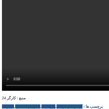
منبع : کارگر 24
برچسب ها :
آرمین خوشوقتی
,
پورسانت
,
حقوق و دستمزد
,
کاگر 24