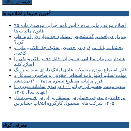
آخرین خبرها و اطلاعیه ها
اصلاح موعد زمانی ماده ۶ آیین نامه اجرایی موضوع ماده ۹۵
قانون مالیات ها
پس از دریافت برگه تشخیص عملکرد چه مواردی را باید طی
کرد؟
بخشنامه بانک مرکزی در خصوص تفکیک چک الکترونیکی و
کاغذی
هشدار سازمان مالیاتی به مودیان؛ فایل دفاتر الکترونیکی را
اصلاح کنید
قابل استماع نبودن معاملات عادی املاک دارای سند سبزرنگ
مهلت تسلیم اظهارنامه اشخاص حقوقی و صاحبان مشاغل و
فرم مالیات مقطوع تبصره ماده (۱۰۰) تمدیدشد
تمدید مهلت بخشودگی جرائم ۱۰۰ درصدی سامانه مودیان تا
انتهای سال ۱۴۰۵
مرحله دوم معرفی حسابرس مستقل و بازرس قانونی سال
۱۴۰۵ شرکت های مشمول کارگروه انتخاب حسابرس
معرفی کوتاه