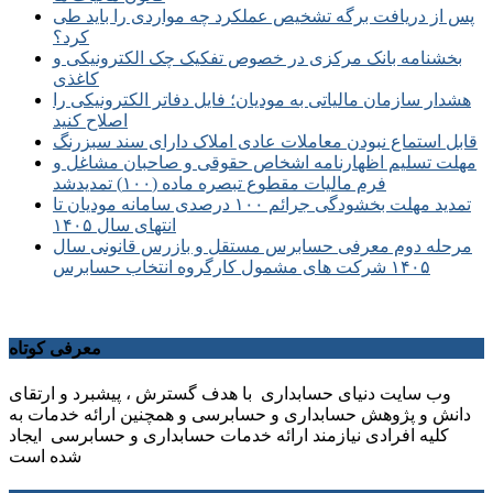
پس از دریافت برگه تشخیص عملکرد چه مواردی را باید طی
کرد؟
بخشنامه بانک مرکزی در خصوص تفکیک چک الکترونیکی و
کاغذی
هشدار سازمان مالیاتی به مودیان؛ فایل دفاتر الکترونیکی را
اصلاح کنید
قابل استماع نبودن معاملات عادی املاک دارای سند سبزرنگ
مهلت تسلیم اظهارنامه اشخاص حقوقی و صاحبان مشاغل و
فرم مالیات مقطوع تبصره ماده (۱۰۰) تمدیدشد
تمدید مهلت بخشودگی جرائم ۱۰۰ درصدی سامانه مودیان تا
انتهای سال ۱۴۰۵
مرحله دوم معرفی حسابرس مستقل و بازرس قانونی سال
۱۴۰۵ شرکت های مشمول کارگروه انتخاب حسابرس
معرفی کوتاه
وب سایت دنیای حسابداری با هدف گسترش ، پیشبرد و ارتقای
دانش و پژوهش حسابداری و حسابرسی و همچنین ارائه خدمات به
کلیه افرادی نیازمند ارائه خدمات حسابداری و حسابرسی ایجاد
شده است