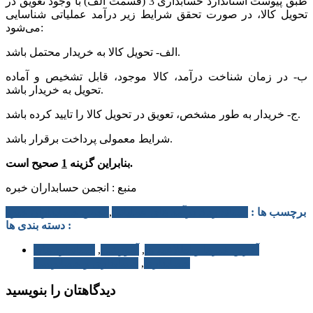
طبق پیوست استاندارد حسابداری 3 (قسمت الف) با وجود تعویق در
تحویل کالا، در صورت تحقق شرایط زیر درآمد عملیاتی شناسایی
می‌شود:
الف- تحویل کالا به خریدار محتمل باشد.
ب- در زمان شناخت درآمد، کالا موجود، قابل تشخیص و آماده
تحویل به خریدار باشد.
ج- خریدار به طور مشخص، تعویق در تحویل کالا را تایید کرده باشد.
شرایط معمولی پرداخت برقرار باشد.
صحیح است.
بنابراین گزینه
1
منبع : انجمن حسابداران خبره
برچسب ها :
استاندارد 3 درآمد های عملیاتی
,
انجمن حسابداران خبره
دسته بندی ها :
آخرین خبرها و اطلاعیه ها
,
آموزشی
,
استاندارد های
حسابداری
,
حسابداری و حسابرسی
دیدگاهتان را بنویسید