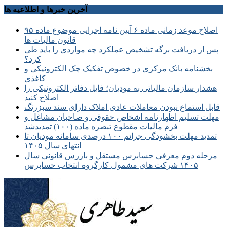
آخرین خبرها و اطلاعیه ها
اصلاح موعد زمانی ماده ۶ آیین نامه اجرایی موضوع ماده ۹۵
قانون مالیات ها
پس از دریافت برگه تشخیص عملکرد چه مواردی را باید طی
کرد؟
بخشنامه بانک مرکزی در خصوص تفکیک چک الکترونیکی و
کاغذی
هشدار سازمان مالیاتی به مودیان؛ فایل دفاتر الکترونیکی را
اصلاح کنید
قابل استماع نبودن معاملات عادی املاک دارای سند سبزرنگ
مهلت تسلیم اظهارنامه اشخاص حقوقی و صاحبان مشاغل و
فرم مالیات مقطوع تبصره ماده (۱۰۰) تمدیدشد
تمدید مهلت بخشودگی جرائم ۱۰۰ درصدی سامانه مودیان تا
انتهای سال ۱۴۰۵
مرحله دوم معرفی حسابرس مستقل و بازرس قانونی سال
۱۴۰۵ شرکت های مشمول کارگروه انتخاب حسابرس