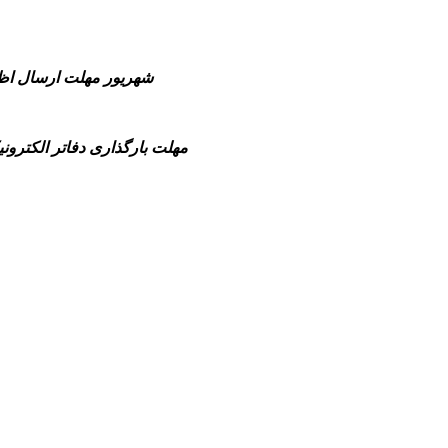
-31 شهریور مهلت ارسال اظهارنامه مالیاتی عملکرد 1404 صاحبان مشاغل و همچ
-مهلت بارگذاری دفاتر الکترونیکی سال مالی 1404(شش ماهه منتهی به پایان سال مالی تا قبل از انقضای مهلت 