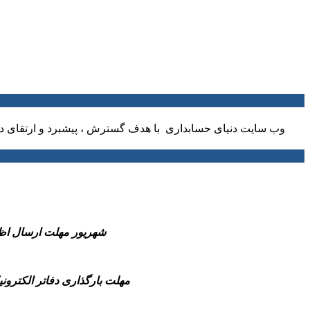
وب سایت دنیای حسابداری با هدف گسترش ، پیشبرد و ارتقای دا
-31 شهریور مهلت ارسال اظهارنامه مالیاتی عملکرد 1404 صاحبان مشاغل و همچ
-مهلت بارگذاری دفاتر الکترونیکی سال مالی 1404(شش ماهه منتهی به پایان سال مالی تا قبل از انقضای مهلت 