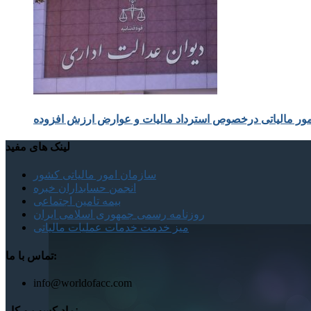
مور مالیاتی درخصوص استرداد مالیات و عوارض ارزش افزوده
لینک های مفید
سازمان امور مالیاتی کشور
انجمن حسابداران خبره
بیمه تامین اجتماعی
روزنامه رسمی جمهوری اسلامی ایران
میز خدمت خدمات عملیات مالیاتی
تماس با ما:
info@worldofacc.com
نماد کسب و کار